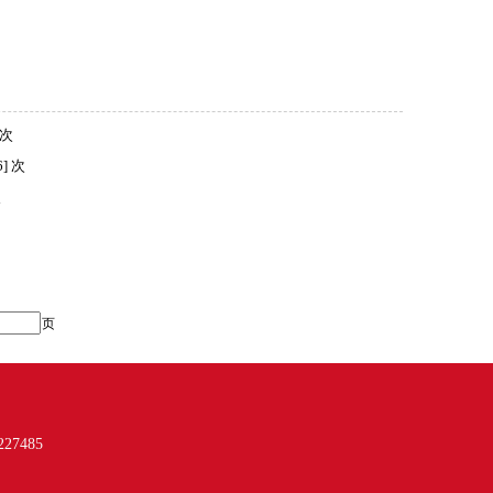
 次
6
] 次
次
页
7485