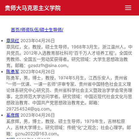
贵师大马克思主义学院
首页
首页
首页/
师资队伍/
硕士生导师/
学院概况
学院概况
章凤红
2023年04月26日
章凤红，女，教授，硕士生导师，1968年3月生，浙江温州人，中
共党员。2012年入选教育部社科司“百千万人才培养工程”。全国优
学院简介
学院简介
党群工作
党群工作
秀教师、全国五一劳动奖获得者。研究领域：大学生思想政治教
育。邮箱：gzsdzfh@sina.com。
陈勇军
机构设置
党建动态
机构设置
2023年04月26日
师资队伍
师资队伍
陈勇军，男，博士，教授，1974年5月生，江西乐安人，贵州省
“一师一优课、一课一名师”评审专家、贵州省中国特色社会主义理
现任领导
支部建设
博士生导师
现任领导
学科发展
学科建设
论体系研究中心研究员、贵州省科学社会主义暨政治学学会常务理
事，北京师范大学访问学者。研究领域：中国近现代社会文化与思
想政治教育、中国共产党思想政治教育史。邮箱：
历任领导
团学组织
硕士生导师
学科建设
历任领导
人才培养
科学研究
297254524@qq.com。
奚彦辉
2023年04月26日
历史沿革
团学活动
教师风采
科研活动
博士生培养
历史沿革
学生园地
人才培养
奚彦辉，男，博士，教授、硕士生导师，1979年生，吉林松原
人，吉林大学博士。研究领域：传统“化”之观念；社会心理学。邮
箱：gznu2022@163.com。​
院长书记信箱
工会活动
科研项目
硕士生培养
学生管理
平台建设
学生天地