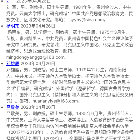
刘军
2023年04月26日
刘 军，男，副教授，硕士生导师，1981年生，贵州金沙人，中共
党员。云南大学博士，研究领域：中国共产党思想政治教育史、民
科研论文
本科生培养
奖励资助
科研平台
思政资源
研修平台
族文化、区域文化研究。邮箱：ljsyyhy@sina.com。
杨明东
2023年04月26日
科研著作
博士后培养
就业指导
研修平台
经典著作
院友之家
媒体资源
杨明东，男，法学博士，副教授，硕士生导师，1975年3月生，
苗族，贵州凯里人，中共党员，贵州省中国特色社会主义理论体系
研究中心研究员。研究领域：马克思主义中国化、马克思主义政治
科研奖励
进修访学
青马榜样
经典资源
组织机构
经济学、思想政治理论教育。邮箱：
mingdongyanggz@163.com。
教学成果
社会实践
院友动态
邓雄雁
2023年04月26日
邓雄雁，男，副教授，硕士生导师，1979年12月生，湖南衡阳
人，中共党员。华南师范大学哲学硕士，华南师范大学哲学博士，
院友风采
华南师范大学博士后。《新时代马克思主义论丛》“国外马克思主
义”栏目编辑。研究领域：外国哲学（逻辑哲学、德国古典哲学方
向），国外马克思主义（精神分析和人道主义的马克思理论交叉研
院友捐赠
究）。邮箱：huananyiye@163.com。
吕敬美
2023年04月26日
吕敬美，男，副教授，硕士生导师，1985年6月生，贵州毕节人，
中共党员。上海大学哲学硕士、法学博士。入选教育部中西部高等
学校青年骨干教师国内访问学者项目并到北京大学社会学系访学
（2017年-2018年），入选教育部优秀中青年思想政治理论课教师
择优资助计划项目（2019年）。全国国外马克思主义研究学会理