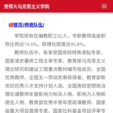
贵师大马克思主义学院
首页
首页/
师资队伍/
学院概况
学院现有在编教职工82人，专职教师高级职
称比例达74.6%，硕博化程度达95.8%。
学院简介
党群工作
教师队伍中，有享受国务院特殊津贴专家、
机构设置
党建动态
师资队伍
国家清史纂修工程主审专家、教育部马克思主义
理论研究和建设工程重点教材编写组成员、全国
现任领导
支部建设
博士生导师
学科发展
优秀教师、全国五一劳动奖章获得者、教育部新
历任领导
团学组织
硕士生导师
学科建设
人才培养
世纪优秀人才支持计划人选、全国髙校思想政治
理论课教师年度影响力标兵人物、影响力人物和
历史沿革
团学活动
教师风采
科研活动
博士生培养
学生园地
提名人物、教育部优秀中青年思政课教师、国家
级重大项目首席专家、国家社科基金项目评审专
院长书记信箱
工会活动
科研项目
硕士生培养
学生管理
平台建设