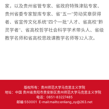
家，以及贵州省管专家、省政府特殊津贴专家、
科研论文
本科生培养
奖励资助
科研平台
思政资源
贵州省委专家智库专家、省"五一"劳动奖章获得
者、省宣传文化系统"四个一批"人才、省高校"黔
科研著作
博士后培养
就业指导
研修平台
经典著作
院友之家
灵学者"、省高校哲学社会科学学术带头人、省级
科研奖励
进修访学
青马榜样
经典资源
组织机构
教学名师和省高校思政课教学名师等32人次。
教学成果
社会实践
院友动态
院友风采
院友捐赠
版权所有：贵州师范大学马克思主义学院
地址：中国 贵州省贵阳市贵安新区贵州师范大学马克思主义学院
电话：0851-83227485
邮编:550001 E-mail:mailto:enliang_oy@263.net