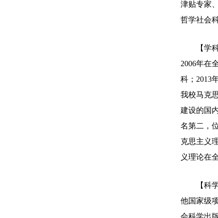
津贴专家、
哲学社会
【学
2006年
科；201
我校马克思
建设的国内
名第二，位
克思主义理
义理论在
【科
他国家级项
会科学出