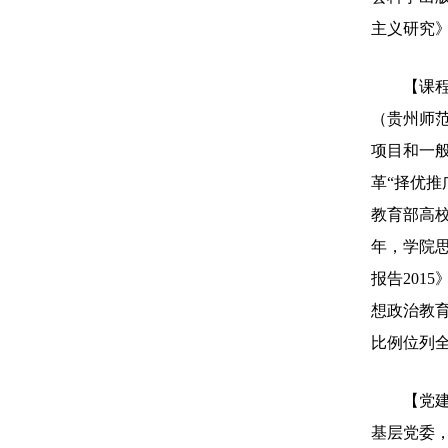
主义研究》
【课
（贵州师
项目和一
革“择优推
教育部高校
年，学院
报告201
想政治教育
比例位列
【党
基层党委