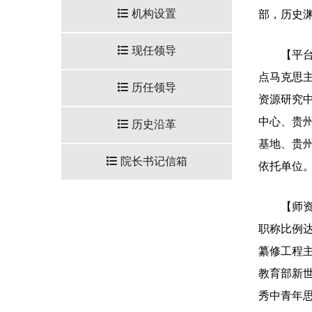
机构设置
部，历史渊
现任领导
【平
点马克思
历任领导
资源研究
中心、贵
历史沿革
基地、贵州
院长书记信箱
依托单位
【师资
职称比例达
纂修工程
教育部新
秀中青年