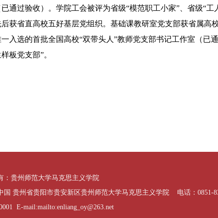
已通过验收）。学院工会被评为省级“模范职工小家”、省级“工
先后获省直高校五好基层党组织。基础课教研室党支部获省属高
唯一入选的首批全国高校“双带头人”教师党支部书记工作室（已
生样板党支部”。
有：贵州师范大学马克思主义学院
国 贵州省贵阳市贵安新区贵州师范大学马克思主义学院 电话：0851-832
01 E-mail:mailto:enliang_oy@263.net