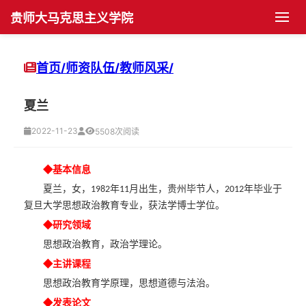
贵师大马克思主义学院
首页
首页/
师资队伍/
教师风采/
学院概况
夏兰
学院简介
党群工作
2022-11-23
5508次阅读
机构设置
党建动态
师资队伍
◆基本
信息
夏兰，女，
年
月出生，贵州毕节人，
年毕业于
1982
11
2012
现任领导
支部建设
博士生导师
学科发展
复旦大学思想政治教育专业，获法学博士学位。
◆研究领域
历任领导
团学组织
硕士生导师
学科建设
人才培养
思想政治教育，政治学理论。
历史沿革
团学活动
教师风采
科研活动
博士生培养
学生园地
◆主讲课程
思想政治教育学原理，思想道德与法治。
院长书记信箱
工会活动
科研项目
硕士生培养
学生管理
平台建设
◆发表论文