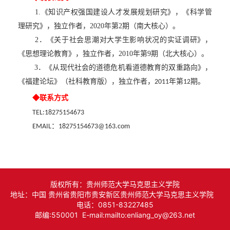
1.《知识产权强国建设人才发展规划研究》，《科学管
科研论文
本科生培养
奖励资助
科研平台
思政资源
理研究》，独立作者，2020年第2期（南大核心）。
2．
《关于社会思潮对
大
学生影响状况的实证调研》，
科研著作
博士后培养
就业指导
研修平台
经典著作
院友之家
《思想理论教育》
，
独立作者，
2010年第9期（北大
核心
）。
3．
《从
现代社会的道德危机看道德教育的双重路向》，
科研奖励
进修访学
青马榜样
经典资源
组织机构
《福建论坛》（社科教育版）
，
独立作者，
年第
期。
2011
12
◆联系方式
教学成果
社会实践
院友动态
TEL:18275154673
：
EMAIL
18275154673@163.com
院友风采
院友捐赠
版权所有：贵州师范大学马克思主义学院
地址：中国 贵州省贵阳市贵安新区贵州师范大学马克思主义学院
电话：0851-83227485
邮编:550001 E-mail:mailto:enliang_oy@263.net