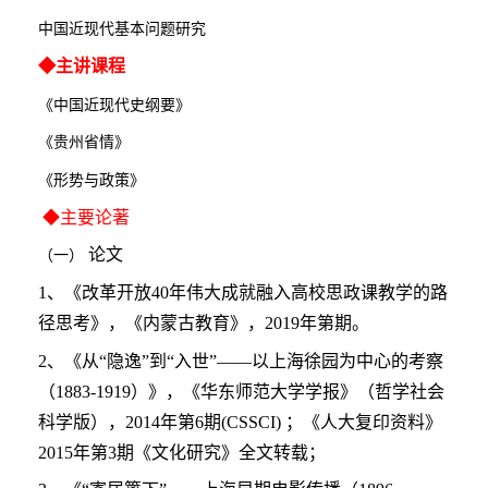
中国近现代基本问题研究
科研论文
本科生培养
奖励资助
科研平台
思政资源
◆主讲课程
科研著作
博士后培养
就业指导
研修平台
经典著作
院友之家
《中国近现代史纲要》
《贵州省情》
科研奖励
进修访学
青马榜样
经典资源
组织机构
《形势与政策》
教学成果
社会实践
院友动态
◆主要论著
论文
（一）
院友风采
1、《改革开放40年伟大成就融入高校思政课教学的路
径思考》，《内蒙古教育》，2019年第期。
院友捐赠
2、《从“隐逸”到“入世”——以上海徐园为中心的考察
（1883-1919）》，《华东师范大学学报》（哲学社会
科学版），2014年第6期(CSSCI) ；《人大复印资料》
2015年第3期《文化研究》全文转载；