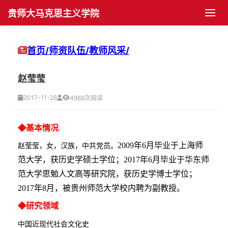
贵师大马克思主义学院
首页
首页/
师资队伍/
教师风采/
学院概况
赵莹莹
学院简介
党群工作
2017-11-28
4969次阅读
机构设置
党建动态
师资队伍
◆基本情况
现任领导
支部建设
博士生导师
学科发展
2009年6月毕业于上海师
赵莹莹，女，汉族，中共党员。
范大学，获历史学硕士学位；2017年6月毕业于华东师
历任领导
团学组织
硕士生导师
学科建设
人才培养
范大学思勉人文高等研究院，获历史学博士学位；
2017年8月，被贵州师范大学校内聘为副教授。
历史沿革
团学活动
教师风采
科研活动
博士生培养
学生园地
◆研究领域
院长书记信箱
工会活动
科研项目
硕士生培养
学生管理
平台建设
中国近现代社会文化史