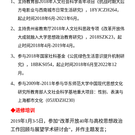
1、
2018
主持教育部
年人文社会科学青年项目《抗战时期大后
18YJCZH264
方电影业与西南城市日常生活研究》，
，
2018
6
-2021
6
起止时间
年
月
年
月。
2、
2018
主持贵州省教育厅
年人文社科思政专项《改革开放伟
2018SZK23
大成就融入大学思想政治教育研究》，
，起
2018
4
-2019
4
止时间
年
月
年
月。
3、
2018
参与
年国家社科基金《公民绿色生活意识提升机制研
18BKS054
2018
6
2022
12
究》，
，起止时间
年
月至
年
月。
4、
2009
-2011
参与
年
年参与华东师范大学中国现代思想文化
研究所教育部人文社会科学基地重大项目：性别、表演与
05JJDZH230
上海都市文化（
）
◆进修培训
2019年1月3-5日，参加“改革开放40年与高校思想政治
工作回顾与展望学术研讨会”，并作主题发言；