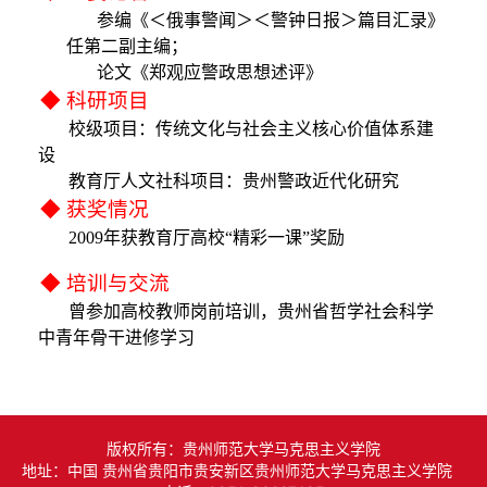
参编《
＜
俄事警闻
＞＜
警钟日报
＞
篇目汇录》
科研论文
本科生培养
奖励资助
科研平台
任第二副主编；
思政资源
论文《郑观应警政思想述评》
◆ 科研项目
科研著作
博士后培养
就业指导
研修平台
经典著作
院友之家
校级项目：传统文化与社会主义核心价值体系建
设
科研奖励
进修访学
青马榜样
经典资源
组织机构
教育厅人文社科项目：贵州警政近代化研究
◆ 获奖情况
教学成果
社会实践
院友动态
2009
年获教育厅高校“精彩一课”奖励
院友风采
◆ 培训与交流
曾参加高校教师岗前培训，贵州省哲学社会科学
院友捐赠
中青年骨干进修学习
版权所有：贵州师范大学马克思主义学院
地址：中国 贵州省贵阳市贵安新区贵州师范大学马克思主义学院