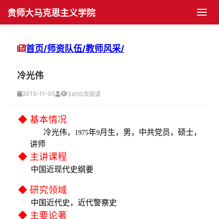
贵师大马克思主义学院
首页
首页/
师资队伍/
教师风采/
学院概况
冷光伟
学院简介
党群工作
2015-11-05
3400次阅读
机构设置
党建动态
师资队伍
◆ 基本情况
冷光伟，
年
月生，男，中共党员，硕士，
1975
9
现任领导
支部建设
博士生导师
学科发展
讲师
◆ 主讲课程
历任领导
团学组织
硕士生导师
学科建设
人才培养
中国近现代史纲要
◆ 研究领域
历史沿革
团学活动
教师风采
科研活动
博士生培养
学生园地
中国近代史，近代警察史
◆ 主要论著
院长书记信箱
工会活动
科研项目
硕士生培养
学生管理
平台建设