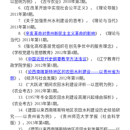
以昆明为例》，《古今农业》2010年第2期。
6.《在改革开放中实现社会公平正义》，《理论导报》
2011年第8期。
7.《关于加强贵州水利建设的思考》，《理论与当代》
2011年第10期。
8.《
辛亥革命对贵州新民主主义革命的影响
》，《理论与
当代》
2011年第11期。
9.《强化高校基层党组织在创先争优中的服务理念》，
《学校党建与思想教育》2012年第4期。
10.《
中国近现代史纲要教学方法浅议
》，《辽宁教育行
政学院学报》
2012年第1期。
11.《
论西南喀斯特地区的农田水利建设
——以贵州省为
例
》，《经济与社会发展》
2012年第10期。
12.《“大跃进”期间农田水利建设评析—以昆明为例》，
《农业考古》2012年第1期。
13.《1957年冬全国农田水利建设高潮兴起缘由探析》，
《农业考古》2013年第1期。
14.《建国以来西南喀斯特地区农田水利建设历史经验研
究——以贵州省为例》，《贵州师范大学学报（社会科学
版）》，2013年第4期。
15．《建国以来西南喀斯特地区农田水利发展历程——以