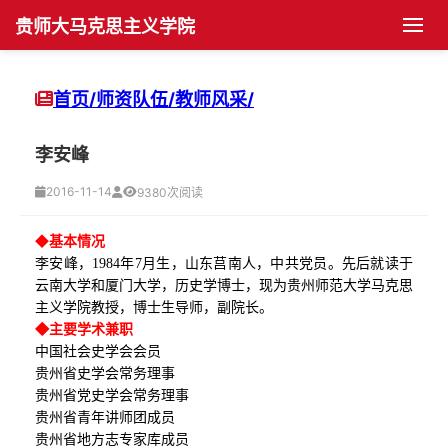
贵师大马克思主义学院
首页
首页/
师资队伍/
教师风采/
学院概况
李安峰
学院简介
党群工作
2016-11-14
9380次阅读
机构设置
党建动态
师资队伍
◆
基本情况
李安峰，
1984年7月生，山东莒南人，中共党员。先后就读于
现任领导
支部建设
博士生导师
学科发展
云南大学和厦门大学，历史学博士，现为贵州师范大学马克思
主义学院教授，博士生导师，副院长。
◆主要学术兼职
历任领导
团学组织
硕士生导师
学科建设
人才培养
中国社会史学会会员
贵州省史学会常务理事
历史沿革
团学活动
教师风采
科研活动
博士生培养
学生园地
贵州省党史学会常务理事
贵州省青年讲师团成员
院长书记信箱
工会活动
科研项目
硕士生培养
学生管理
平台建设
贵州省地方志专家库成员