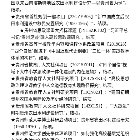
国以来西南喀斯特地区农田水利建设研究—以贵州省为例”，
结项。
★贵州省哲社规划一般项目【22GZYB06】“新中国成立后农
田水利建设中移民安置研究（1950-1965）”，结项。
★贵州省思政课重大招标课题【
JYTSZKT02
】
“习近平总
书记‘贵州足迹’融入高校思政课研究”
，
结项
。
★贵州省高等学校教学内容和课程体系改革项目【2019028】
“‘四个自信’视域下《中国近现代史纲要》‘三位一体’实践教学
体系的构建”，结项。
★贵州省教育厅人文社科项目【2021SZ011】《“四个自信”视
域下大中小学思政课一体化建设的内在逻辑》，结项。
★贵州省教育厅人文社科研究项目【2017SZK15】“高校思想
政治理论课教学中人文道德教育实现路径探究”, 结项。
★贵州省教育厅人文社科研究项目【11QN023】：“建国初期
贵州农田水利建设及历史经验研究”，结项。
★贵州省教育厅人文社科研究项目【14ZC151】：““大跃进”
时期贵州农田水利建设研究”，结项。
★贵州师范大学博士科研启动项目：贵州省农田水利建设研究
（1950-1976），结项。
★贵州师范大学创先争优理论项目：如何强化高校基层党组织