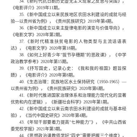
34.《新时代抗日剧历史虚无主义现象之反思与突围》，
《电影评介》2019年11期。
35.《新中国成立以来民族地区农田水利建设的成就与经
验—以贵州省为例》，《贵州民族研究》2019年第4期。
36.《新中国成立以来主旋律电影的演变与价值导向》，
《电影文学》2020年第2期。
37.《新时代精准扶贫电影的人物类型与主流话语表
达》，《电影文学》2020年第18期。
38.《如何上好青少年“拔节孕穗期”的思政课》，《中学
政治教学参考》2020年第15期。
39.《抒写国史，记录心史：《我和我的祖国》题旨探
赜》，《电影评介》2020年第8期。
40.《生态治理：民族地区水土保持研究（1950-1965）—
以贵州省为例》，《贵州民族研究》2020年第6期。
41.《新时代推进国家治理体系和治理能力现代化的显著
优势和内在逻辑》，《新疆社会科学》2020年第1期。
42.《新中国成立以来云南农田水利建设的成就与基本经
验》，《当代中国史研究》2020年第4期。
43.《年轻干部要着力提高“七种能力”》，《中共山西省
委党校学报》2021年第3期。
44.《思想政治课教师学好“四史”需要把握三个维度》，