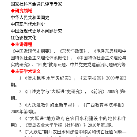
国家社科基金通讯评审专家
◆
研究领域
科研论文
本科生培养
奖励资助
科研平台
思政资源
中华人民共和国国史
中国现当代水利史
科研著作
博士后培养
就业指导
研修平台
经典著作
院友之家
中国近现代史基本问题研究
红色影视文化
◆
科研奖励
进修访学
青马榜样
经典资源
组织机构
主讲课程
《中国近现代史纲要》、《形势与政策》、《毛泽东思想和中
国特色社会主义理论体系概论》、《中国特色社会主义理论与
教学成果
社会实践
院友动态
实践研究》、
“四史”教育专题、中共党史党建前沿问题研究等
◆
主要学术论文
院友风采
1.《清末昆明水旱灾纪实》，《云南档案》2009年第2
期。
2.《口述史学与“大跃进”史研究》，《前沿》2009年第6
院友捐赠
期。
3.
《大跃进教训的重新审视》，《广西教育学院学报》
2009年第3期。
4.《“大跃进”地方政府在农田水利建设中的地位和作
用》，《青岛农业大学学报（社科版）》2010年第1期。
5.《“大跃进”期间农田水利建设中移民和伤亡抚恤问题—