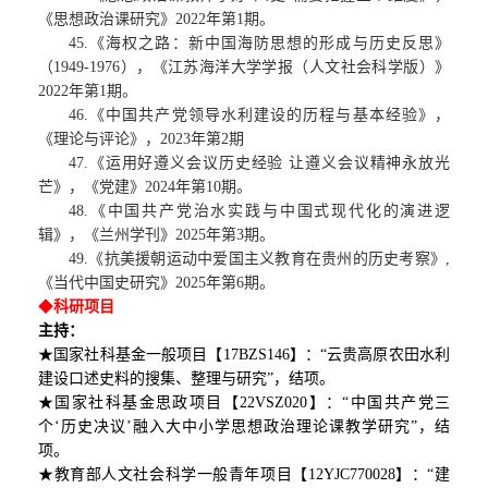
《思想政治课研究》2022年第1期。
45.《海权之路：新中国海防思想的形成与历史反思》
（1949-1976），《江苏海洋大学学报（人文社会科学版）》
2022年第1期。
46.《中国共产党领导水利建设的历程与基本经验》，
《理论与评论》，2023年第2期
47.
《运用好遵义会议历史经验
让遵义会议精神永放光
芒》，《党建》
2024年第10期。
48.
《中国共产党治水实践与中国式现代化的演进逻
辑》，《兰州学刊》
2025年第3期。
49.
《抗美援朝运动中爱国主义教育在贵州的历史考察》
,
《当代中国史研究》2025年第6期。
◆
科研项目
主持：
★国家社科基金一般项目【17BZS146】：“云贵高原农田水利
建设口述史料的搜集、整理与研究”，结项。
★国家社科基金思政项目【22VSZ020】：“中国共产党三
个‘历史决议’融入大中小学思想政治理论课教学研究”，结
项。
★教育部人文社会科学一般青年项目【12YJC770028】：“建