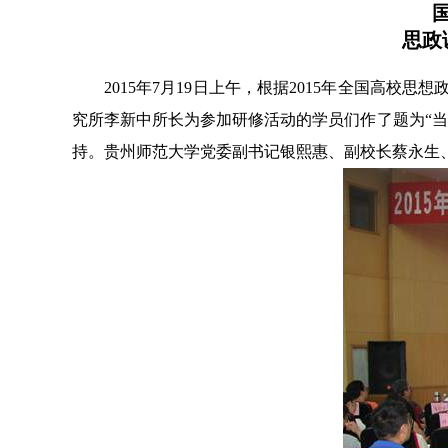
思政
2015
年
7
月
19
日上午，根据
2015
年全国高校思想
究所李新中所长为参加研修活动的学员们作了题为“
持。贵州师范大学党委副书记银熙惠、副校长蔡永生