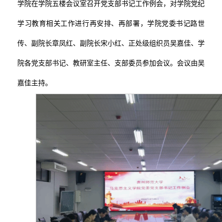
学院在学院五楼会议室召开党支部书记工作例会，对学院党纪
科研论文
本科生培养
奖励资助
科研平台
思政资源
学习教育相关工作进行
再
安排、
再
部署，学院党委书记路世
传、副院长章凤红、副院长宋小红、正处级组织员吴嘉佳、学
科研著作
博士后培养
就业指导
研修平台
经典著作
院友之家
院各党支部书记、教研室主任、支部委员参加会议。会议由吴
科研奖励
进修访学
青马榜样
经典资源
组织机构
嘉佳主持。
教学成果
社会实践
院友动态
院友风采
院友捐赠