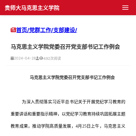
贵师大马克思主义学院
首页
首页/
党群工作/
支部建设/
学院概况
马克思主义学院党委召开党支部书记工作例会
学院简介
党群工作
2024-04-28
492次阅读
机构设置
党建动态
师资队伍
马克思主义学院党委召开党支部书记工作例会
现任领导
支部建设
博士生导师
学科发展
历任领导
团学组织
硕士生导师
学科建设
人才培养
为深入贯彻落实习近平总书记关于开展党纪学习教育的
重要讲话和重要指示精神，以党纪学习教育持续巩固拓展主题
历史沿革
团学活动
教师风采
科研活动
博士生培养
学生园地
教育成果，推动学院高质量发展，
4月25日上午，马克思主义
院长书记信箱
工会活动
科研项目
硕士生培养
学生管理
平台建设